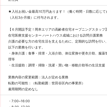
★入社お祝い金最高10万円あります！（働く時間・日数に応じて
（入社3か月後）に付与されます。
【６月開設予定！岡本エリアの高齢者住宅オープニングスタッフ
在宅医療支援センター ハートハウス成城における訪問介護業務
介護の必要な方の在宅生活を支えるために、定期的な訪問を行い
以下の業務を行います。
・身体介護：食事・排泄・入浴介助、体位変換や更衣介助、服薬
理等
・生活援助：調理・掃除・洗濯・買い物・移動介助等の生活支援
業務内容の変更範囲：法人が定める業務
転勤の可能性：（転勤範囲：世田谷区内の事業所）
雇用期間の定めなし
・7:00~16:00
・8:30~17:30