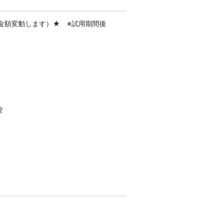
金額変動します）★ ※試用期間後
】
、
管