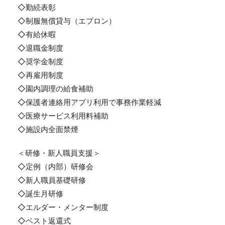
◇勤続表彰
◇制服無償貸与（エプロン）
◇有給休暇
◇退職金制度
◇奨学金制度
◇再雇用制度
◇園内調理の給食補助
◇保護者連絡用アプリ利用で事務作業軽減
◇医療サービス利用料補助
◇施設内全面禁煙
＜研修・新人職員支援＞
◇定例（内部）研修会
◇新人職員基礎研修
◇誕生月研修
◇エルダー・メンター制度
◇ベスト返還式