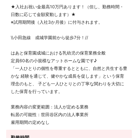
★入社お祝い金最高10万円あります！（但し、勤務時間・
日数に応じて金額変動します）★
※試用期間後（入社3か月後）に付与されます。
\\小田急線 成城学園前から徒歩7分！//
はあと保育園成城における乳幼児の保育業務全般
定員60名の小規模なアットホームな園です♪
「一人ひとりの個性を尊重するとともに、自然と共生する豊
かな 経験を通じて、健やかな成長を促します」という保育
理念のもと、 子ども一人ひとりとの丁寧な関わりを大切に
した保育を行っています。
業務内容の変更範囲：法人が定める業務
転居の可能性：世田谷区内の法人事業所
雇用期間の定めなし
勤務時間