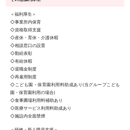
＜福利厚生＞
◇事業所内保育
◇資格取得支援
◇産休・育休・介護休暇
◇相談窓口の設置
◇勤続表彰
◇有給休暇
◇退職金制度
◇再雇用制度
◇こども園・保育園利用料助成あり(当グループこども
園・保育園利用の場合)
◇食事圃場利用料補助あり
◇医療サービス利用料助成あり
◇施設内全面禁煙
＜研修・新人職員支援＞