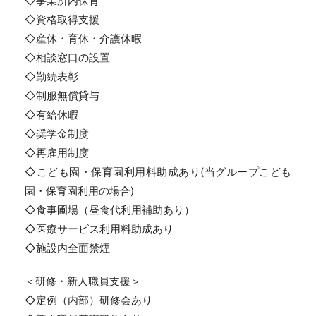
◇事業所内保育
◇資格取得支援
◇産休・育休・介護休暇
◇相談窓口の設置
◇勤続表彰
◇制服無償貸与
◇有給休暇
◇奨学金制度
◇再雇用制度
◇こども園・保育園利用料助成あり(当グループこども
園・保育園利用の場合)
◇食事圃場（昼食代利用補助あり）
◇医療サービス利用料助成あり
◇施設内全面禁煙
＜研修・新人職員支援＞
◇定例（内部）研修会あり