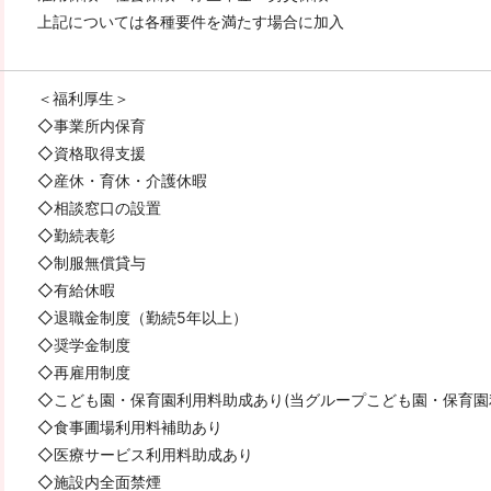
上記については各種要件を満たす場合に加入
＜福利厚生＞
◇事業所内保育
◇資格取得支援
◇産休・育休・介護休暇
◇相談窓口の設置
◇勤続表彰
◇制服無償貸与
◇有給休暇
◇退職金制度（勤続5年以上）
◇奨学金制度
◇再雇用制度
◇こども園・保育園利用料助成あり(当グループこども園・保育園
◇食事圃場利用料補助あり
◇医療サービス利用料助成あり
◇施設内全面禁煙