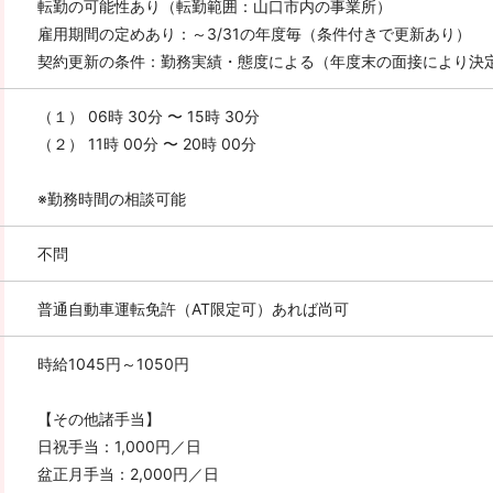
転勤の可能性あり（転勤範囲：山口市内の事業所）
雇用期間の定めあり：～3/31の年度毎（条件付きで更新あり）
契約更新の条件：勤務実績・態度による（年度末の面接により決
（１） 06時 30分 〜 15時 30分
（２） 11時 00分 〜 20時 00分
※勤務時間の相談可能
不問
普通自動車運転免許（AT限定可）あれば尚可
時給1045円～1050円
【その他諸手当】
日祝手当：1,000円／日
盆正月手当：2,000円／日