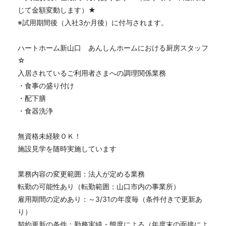
じて金額変動します）★
※試用期間後（入社3か月後）に付与されます。
ハートホーム新山口 あんしんホームにおける厨房スタッフ
☆
入居されているご利用者さまへの調理関係業務
・食事の盛り付け
・配下膳
・食器洗浄
無資格未経験ＯＫ！
施設見学を随時実施しています
業務内容の変更範囲：法人が定める業務
転勤の可能性あり（転勤範囲：山口市内の事業所）
雇用期間の定めあり：～3/31の年度毎（条件付きで更新あ
り）
契約更新の条件：勤務実績・態度による（年度末の面接によ