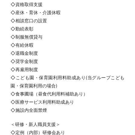
◇資格取得支援
◇産休・育休・介護休暇
◇相談窓口の設置
◇勤続表彰
◇制服無償貸与
◇有給休暇
◇退職金制度
◇奨学金制度
◇再雇用制度
◇こども園・保育園利用料助成あり(当グループこども
園・保育園利用の場合)
◇食事圃場（昼食代利用料補助あり）
◇医療サービス利用料助成あり
◇施設内全面禁煙
＜研修・新人職員支援＞
◇定例（内部）研修会あり