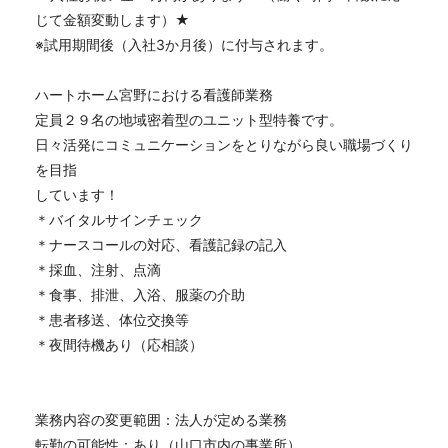
じて金額変動します）★
※試用期間後（入社3か月後）に付与されます。
ハートホーム宮野における看護師業務
定員２９名の地域密着型のユニット型特養です。
日々活発にコミュニケーションをとりながら良い職場づくり
を目指
しています！
＊バイタルサインチェック
＊ナースコールの対応、看護記録の記入
＊採血、注射、点滴
＊食事、排泄、入浴、服薬の介助
＊患者移送、体位交換等
＊夜間待機あり（応相談）
業務内容の変更範囲：法人が定める業務
転勤の可能性：あり（山口市内の事業所）