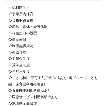
＜福利厚生＞
◇事業所内保育
◇資格取得支援
◇産休・育休・介護休暇
◇相談窓口の設置
◇勤続表彰
◇制服無償貸与
◇有給休暇
◇退職金制度
◇奨学金制度
◇再雇用制度
◇こども園・保育園利用料助成あり(当グループこども
園・保育園利用の場合)
◇食事圃場利用料補助あり
◇医療サービス利用料助成あり
◇施設内全面禁煙