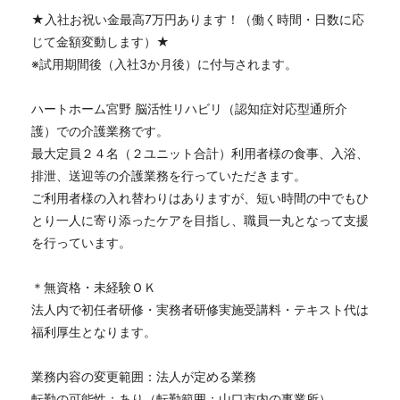
★入社お祝い金最高7万円あります！（働く時間・日数に応
じて金額変動します）★
※試用期間後（入社3か月後）に付与されます。
ハートホーム宮野 脳活性リハビリ（認知症対応型通所介
護）での介護業務です。
最大定員２４名（２ユニット合計）利用者様の食事、入浴、
排泄、送迎等の介護業務を行っていただきます。
ご利用者様の入れ替わりはありますが、短い時間の中でもひ
とり一人に寄り添ったケアを目指し、職員一丸となって支援
を行っています。
＊無資格・未経験ＯＫ
法人内で初任者研修・実務者研修実施受講料・テキスト代は
福利厚生となります。
業務内容の変更範囲：法人が定める業務
転勤の可能性：あり（転勤範囲：山口市内の事業所）