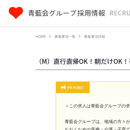
HOME
募集要項一覧
募集要項詳細
（M）直行直帰OK！朝だけOK
PR POINT
＜この求人は青藍会グループの
青藍会グループは、地域の方々
ただくための医療・介護・子育