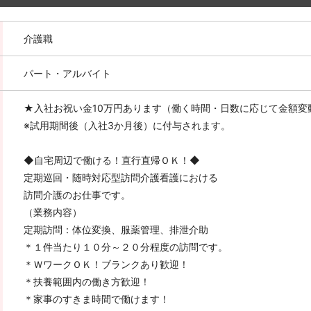
介護職
パート・アルバイト
★入社お祝い金10万円あります（働く時間・日数に応じて金額変
※試用期間後（入社3か月後）に付与されます。
◆自宅周辺で働ける！直行直帰ＯＫ！◆
定期巡回・随時対応型訪問介護看護における
訪問介護のお仕事です。
（業務内容）
定期訪問：体位変換、服薬管理、排泄介助
＊１件当たり１０分～２０分程度の訪問です。
＊ＷワークＯＫ！ブランクあり歓迎！
＊扶養範囲内の働き方歓迎！
＊家事のすきま時間で働けます！