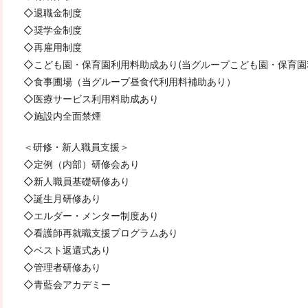
◇退職金制度
◇奨学金制度
◇再雇用制度
◇こども園・保育園利用料助成あり(当グループこども園・保育園
◇食事圃場（当グループ昼食代利用料補助あり）
◇医療サービス利用料助成あり
◇施設内全面禁煙
＜研修・新人職員支援＞
◇定例（内部）研修会あり
◇新人職員基礎研修あり
◇誕生月研修あり
◇エルダー・メンター制度あり
◇看護師再就職支援プログラムあり
◇ベスト返還式あり
◇管理者研修あり
◇青藍会アカデミー