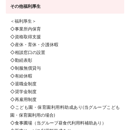
その他福利厚生
＜福利厚生＞
◇事業所内保育
◇資格取得支援
◇産休・育休・介護休暇
◇相談窓口の設置
◇勤続表彰
◇制服無償貸与
◇有給休暇
◇退職金制度
◇奨学金制度
◇再雇用制度
◇こども園・保育園利用料助成あり(当グループこども
園・保育園利用の場合)
◇食事圃場（当グループ昼食代利用料補助あり）