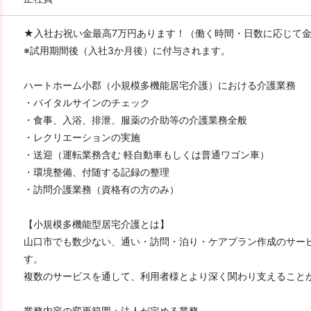
★入社お祝い金最高7万円あります！（働く時間・日数に応じて
※試用期間後（入社3か月後）に付与されます。
ハートホーム小郡（小規模多機能居宅介護）における介護業務
・バイタルサインのチェック
・食事、入浴、排泄、服薬の介助等の介護業務全般
・レクリエーションの実施
・送迎（運転業務含む 軽自動車もしくは普通ワゴン車）
・環境整備、付随する記録の整理
・訪問介護業務（資格有の方のみ）
【小規模多機能型居宅介護とは】
山口市でも数少ない、通い・訪問・泊り・ケアプラン作成のサー
す。
複数のサービスを通して、利用者様とより深く関わり支えること
業務内容の変更範囲：法人が定める業務