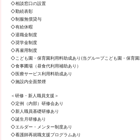
◇相談窓口の設置
◇勤続表彰
◇制服無償貸与
◇有給休暇
◇退職金制度
◇奨学金制度
◇再雇用制度
◇こども園・保育園利用料助成あり(当グループこども園・保育園
◇食事圃場（昼食代利用補助あり）
◇医療サービス利用料助成あり
◇施設内全面禁煙
＜研修・新人職員支援＞
◇定例（内部）研修会あり
◇新人職員基礎研修あり
◇誕生月研修あり
◇エルダー・メンター制度あり
◇看護師再就職支援プログラムあり