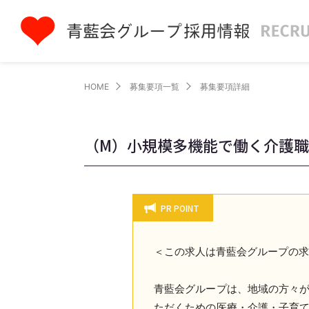
HOME
募集要項一覧
募集要項詳細
（M）小規模多機能で働く介護
PR POINT
＜この求人は青藍会グループの
青藍会グループは、地域の方々
ただくための医療・介護・子育