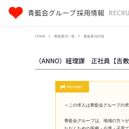
HOME
募集要項一覧
募集要項詳細
（ANNO）経理課 正社員【吉
PR POINT
＜この求人は青藍会グループの
青藍会グループは、地域の方々
ただくための医療・介護・子育