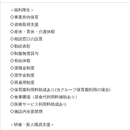
＜福利厚生＞
◇事業所内保育
◇資格取得支援
◇産休・育休・介護休暇
◇相談窓口の設置
◇勤続表彰
◇制服無償貸与
◇有給休暇
◇退職金制度
◇奨学金制度
◇再雇用制度
◇保育園利用料助成あり(当グループ保育園利用の場合)
◇食事圃場（昼食代利用料補助あり）
◇医療サービス利用料助成あり
◇施設内全面禁煙
＜研修・新人職員支援＞