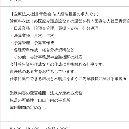
【医療法人社団 青藍会 法人経理担当の求人です】
診療科をはじめ医療介護施設などの運営を行う医療法人社団青藍
・日常業務：現預金管理、買掛・支払、仕分処理
・決算業務；月次、年次
・予算管理：予算書作成
・各種資料作成：経営分析資料など
・その他：会計事務所や金融機関の対応
会計報告資料作成などの作成に直接触れる仕事です。
責任感のある方をお待ちしています。
仕事に集中できる環境と不明点をすぐに先輩職員に聞ける環境★
業務内容の変更範囲：法人が定める業務
転居の可能性：山口市内の事業所
雇用期間の定めなし
8：30～18：00 （休憩：90分）