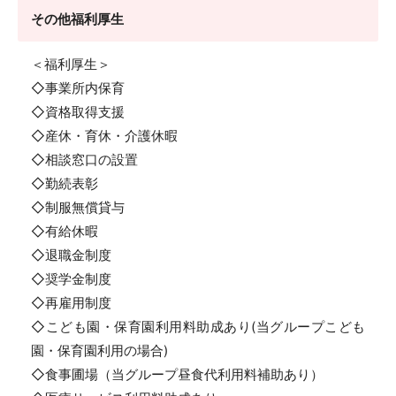
その他福利厚生
＜福利厚生＞
◇事業所内保育
◇資格取得支援
◇産休・育休・介護休暇
◇相談窓口の設置
◇勤続表彰
◇制服無償貸与
◇有給休暇
◇退職金制度
◇奨学金制度
◇再雇用制度
◇こども園・保育園利用料助成あり(当グループこども
園・保育園利用の場合)
◇食事圃場（当グループ昼食代利用料補助あり）