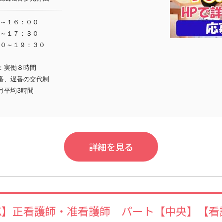
～１６：００
～１７：３０
０～１９：３０
：実働８時間
番、遅番の交代制
月平均3時間
詳細を見る
K】正看護師・准看護師 パート【中央】【看