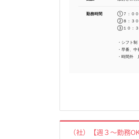
勤務時間
①７：００
②８：３０
③１０：３
・シフト制
・早番、中
・時間外 
（社）【週３～勤務O