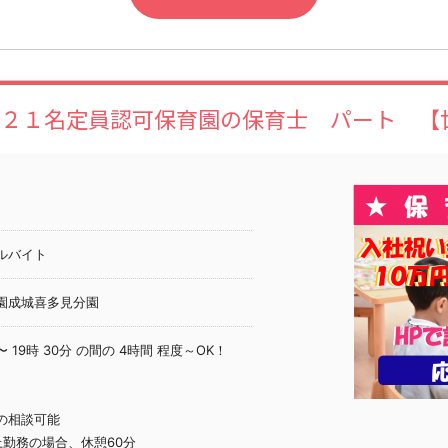
】２１名定員認可保育園の保育士 パート 【
ルバイト
園成城喜多見分園
 〜 19時 30分 の間の 4時間 程度～OK！
の相談可能
上勤務の場合、休憩60分