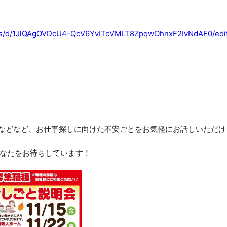
orms/d/1JlQAgOVDcU4-QcV6YvITcVMLT8ZpqwOhnxF2IvNdAF0/edi
などなど、お仕事探しに向けた不安ごとをお気軽にお話しいただけ
なたをお待ちしています！