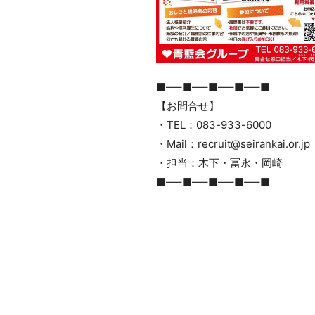
■—–■—–■—–■—–■
【お問合せ】
・TEL：083-933-6000
・Mail：recruit@seirankai.or.jp
・担当：木下・冨永・岡崎
■—–■—–■—–■—–■