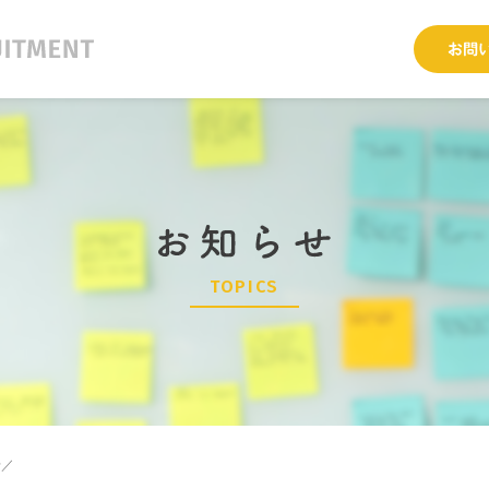
TOPICS
せ／