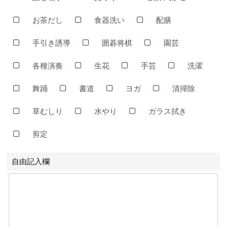
お茶だし
食器洗い
配膳
手引き誘導
囲碁将棋
園芸
各種演奏
生花
手芸
洗濯
舞踊
書道
ヨガ
清掃除
草むしり
水やり
ガラス拭き
剪定
自由記入欄