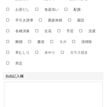
お茶だし
食器洗い
配膳
手引き誘導
囲碁将棋
園芸
各種演奏
生花
手芸
洗濯
舞踊
書道
ヨガ
清掃除
草むしり
水やり
ガラス拭き
剪定
自由記入欄