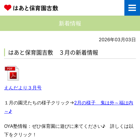
新着情報
2026年03月03日
はあと保育園吉敷 ３月の新着情報
えんだより３月号
１月の園児たちの様子クリック→
2月の様子 鬼は外～福は内
～♪
OYA塾情報：ぜひ保育園に遊びに来てください♪ 詳しくは以
下をクリック！