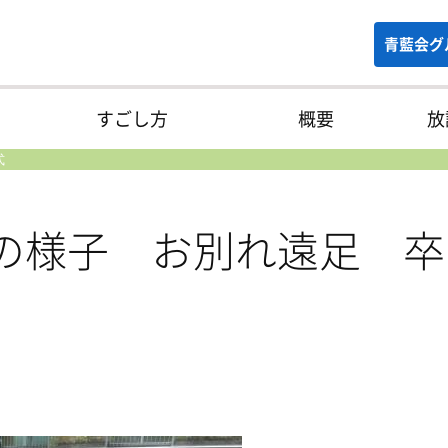
青藍会グ
すごし方
概要
放
式
月の様子 お別れ遠足 卒