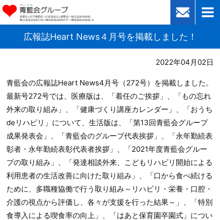
広報誌Heart News４月号を掲載しました！
2022年04月02日
青藍会の広報誌Heart News4月号（272号）を掲載しました。
最新号272号では、医療版は、「着任のご挨拶」、「もの忘れ
外来の取り組み」、「健康づくり講座カレンダー」、「おうち
deリハビリ」について、生活版は、「第13回青藍会グループ
成果発表会」、「青藍会のグループ代表挨拶」、「永年勤続表
彰者・永年勤続表彰代表者挨拶」、「2021年度青藍会グルー
プの取り組み」、「発達相談外来、こどもリハビリ開始による
利用患者の生活改善に向けた取り組み」、「口から食べ続ける
ために、多職種協働で行う取り組み～リハビリ・栄養・口腔・
介護の視点から評価し、各々が支援を行った結果～」、「特別
食導入による喫食率の向上」、「はあと保育園卒園式」につい