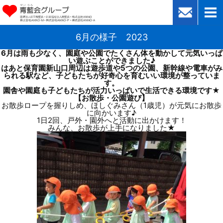
6月の様子 2023
6月は雨も少なく、園庭や公園でたくさん体を動かして元気いっぱ
い遊ぶことができました♪
はあと保育園新山口周辺は遊歩道や5つの公園、新幹線や電車がみ
られる駅など、子どもたちが好奇心を育むいい環境が整っていま
す。
園舎や園庭も子どもたちが活力いっぱいで生活できる環境です★
【お散歩・公園遊び】
お散歩ロープを握りしめ、ほしぐみさん（1歳児）が元気にお散歩
に向かいます♪
1日2回、戸外・園外へと活動に出かけます！
みんな、お散歩が上手になりました★